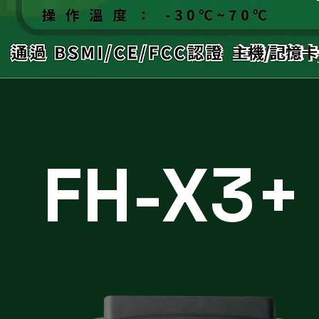
FH-X3