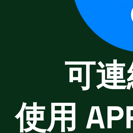
可連
​使用 A