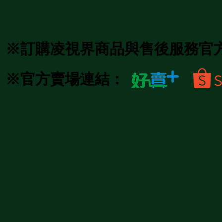
※訂購凌視界商品與售後服務官
※官方賣場連結：