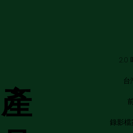
2.
台
產
前
錄影檔案