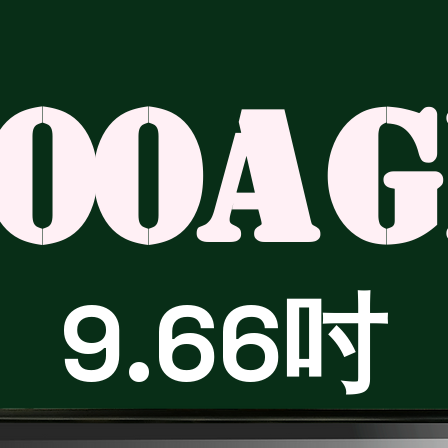
00A
G
9.66吋