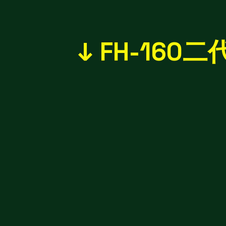
↓ FH-160